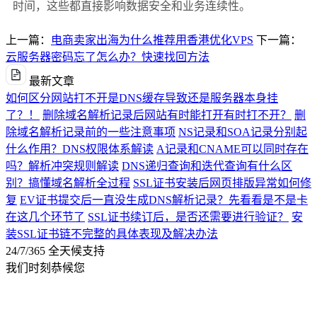
时间，这些都直接影响数据安全和业务连续性。
上一篇：
电商卖家出海为什么推荐用香港优化VPS
下一篇：
云服务器密码忘了怎么办？快速找回方法
最新文章
如何区分网站打不开是DNS缓存导致还是服务器本身挂
了？！
删除域名解析记录后网站有时能打开有时打不开？
删
除域名解析记录前的一些注意事项
NS记录和SOA记录分别起
什么作用？DNS权限体系解读
A记录和CNAME可以同时存在
吗？解析冲突规则解读
DNS递归查询和迭代查询有什么区
别？搞懂域名解析全过程
SSL证书安装后网页排版异常如何修
复
EV证书提交后一直没生成DNS解析记录？先看看是不是卡
在这几个环节了
SSL证书续订后，是否还需要进行验证？
安
装SSL证书链不完整的具体表现及解决办法
24/7/365 全天候支持
我们时刻恭候您