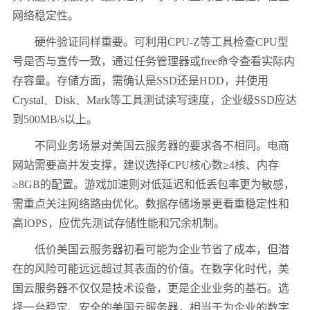
网络稳定性。
硬件验证同样重要。可利用
CPU-Z
等工具检查
CPU
型
号是否与宣传一致，通过任务管理器或
free
命令查看实际内
存容量。存储方面，需确认是
SSD
还是
HDD
，并使用
Crystal、Disk、Mark
等工具测试读写速度，企业级
SSD
应达
到
500MB/s
以上。
不同业务场景对美国云服务器的要求各不相同。电商
网站需要高并发支撑，建议选择
CPU
核心数≥
4
核、内存
≥
8GB
的配置。游戏加速则对低延迟和低丢包率更为敏感，
需重点关注网络路由优化。数据存储场景更看重稳定性和
高
IOPS
，应优先测试存储性能和冗余机制。
低价美国云服务器初看可能为企业节省了成本，但潜
在的风险可能远远超过其表面的价值。在数字化时代，美
国云服务器不仅仅是技术设备，更是企业业务的基石。选
择一台稳定、安全的美国云服务器，相当于为企业的数字