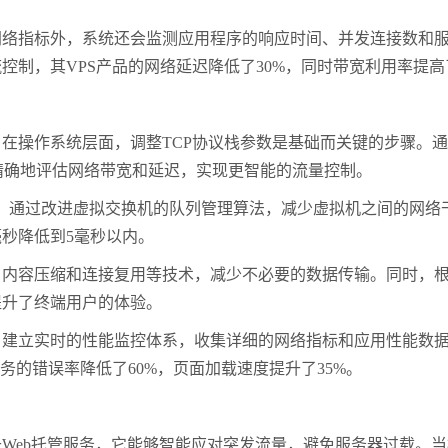
网络指标外，系统还会监测应用程序的响应时间、并发连接数和
流控制，其
VPS
产品的网络延迟降低了
30%
，同时带宽利用率提高
。在操作系统层面，调整
TCP
协议栈参数是基础而关键的步骤。通
精确地评估网络带宽和延迟，实现更智能的流量控制。
。通过改进虚拟交换机的队列管理算法，减少虚拟机之间的网络
毫秒降低到
5
毫秒以内。
、内容压缩和连接复用等技术，减少不必要的数据传输。同时，
提升了终端用户的体验。
。建立实时的性能监控体系，收集详细的网络指标和应用性能数
务的错误率降低了
60%
，页面加载速度提升了
35%
。
于
Web
托管服务，它能够智能应对突发流量，避免服务器过载。当