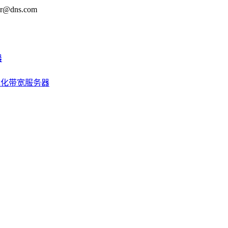
@dns.com
器
优化带宽服务器