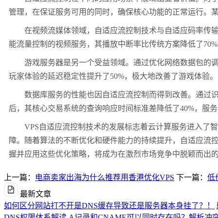
管理，在保证服务可用的同时，确保核心功能的正常运行。
在视频流媒体领域，自适应流控制技术与自适应码率传
能流量控制的视频服务，其播放中断率比传统方案降低了
70%
游戏服务器是另一个受益领域。通过优化网络数据包的
玩家体验的延迟稳定性提升了
50%
，极大地改善了游戏体验。
数据库服务的性能也因自适应流控制而得到改善。通过
后，其核心交易系统的查询响应时间标准差降低了
40%
，服务
VPS
自适应流控制技术的发展标志着云计算服务进入了智
障。随着算法的不断优化和硬件能力的持续提升，自适应流
握并应用这些优化策略，将成为在激烈市场竞争中脱颖而出
上一篇：
电商卖家出海为什么推荐用香港优化VPS
下一篇：
低
最新文章
如何区分网站打不开是DNS缓存导致还是服务器本身挂了？！
DNS权限体系解读
A记录和CNAME可以同时存在吗？解析冲