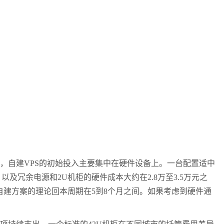
，自建
VPS
的初始投入主要集中在硬件设备上。一台配置适中
，以及冗余电源和
2U
机柜的硬件成本大约在
2.8
万至
3.5
万元之
自建方案的理论回本周期在
5
到
8
个月之间。如果考虑到硬件通