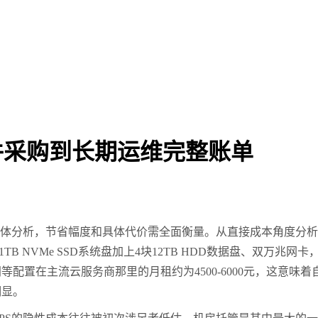
件采购到长期运维完整账单
体分析，节省幅度和具体代价需全面衡量。从直接成本角度分析
1TB NVMe SSD
系统盘加上
4
块
12TB HDD
数据盘、双万兆网卡
同等配置在主流云服务商那里的月租约为
4500-6000
元，这意味着
明显。