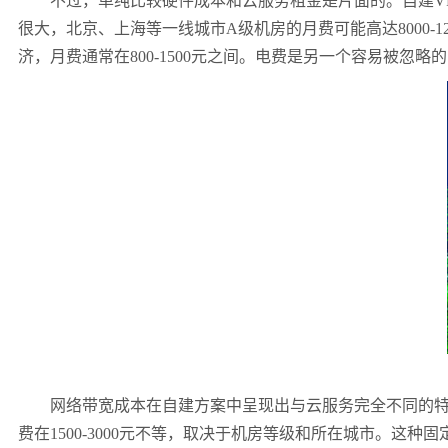
不过，单纯比较硬件成本和云服务租金是片面的。自建
V
很大，北京、上海等一线城市
A
级机房的月费可能高达
8000-1
济，月费通常在
800-1500
元之间。电费是另一个容易被忽略的
网络带宽成本在自建方案中呈现出与云服务完全不同的
费在
1500-3000
元不等，取决于机房等级和所在城市。这种固