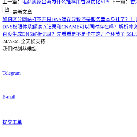
上一篇：
电商卖家出海为什么推荐用香港优化VPS
下一篇：
香
最新文章
如何区分网站打不开是DNS缓存导致还是服务器本身挂了？！
DNS权限体系解读
A记录和CNAME可以同时存在吗？解析冲
直没生成DNS解析记录？先看看是不是卡在这几个环节了
SS
24/7/365 全天候支持
我们时刻恭候您
Telegram
E-mail
提交工单