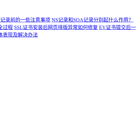
析记录前的一些注意事项
NS记录和SOA记录分别起什么作用？
全过程
SSL证书安装后网页排版异常如何修复
EV证书提交后一
具体表现及解决办法