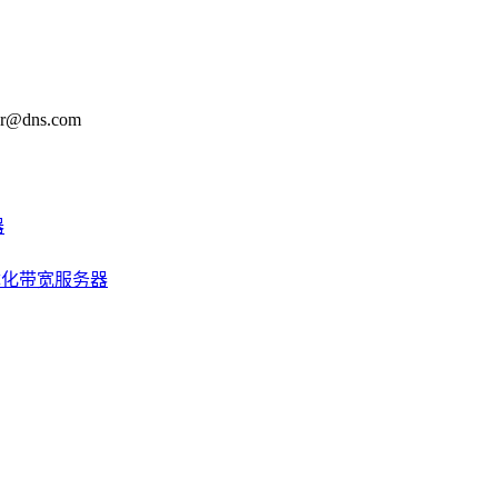
@dns.com
器
优化带宽服务器