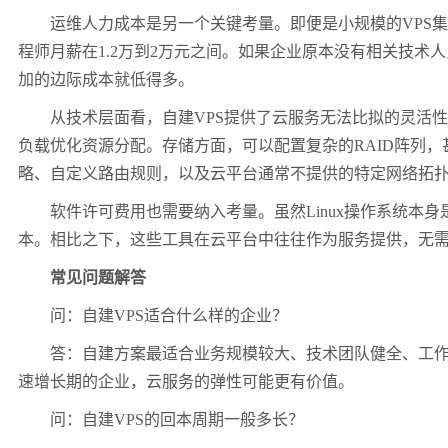
运维人力成本是另一个关键考量。即便是小规模的
VPS
集
程师月薪在
1.2
万到
2
万元之间。如果企业原本没有相关技术人
加的边际成本就低得多。
从技术层面看，自建
VPS
提供了云服务无法比拟的灵活性
负载优化资源分配。存储方面，可以配置复杂的
RAID
阵列，
略、自定义路由规则，以及云平台通常不提供的特定网络拓
软件许可费用也需要纳入考量。虽然
Linux
操作系统本身
本。相比之下，这些工具在云平台中往往作为服务提供，无
常见问题解答
问：自建
VPS
适合什么样的企业？
答：自建方案最适合业务规模较大、技术团队健全、工
速增长期的企业，云服务的弹性可能更有价值。
问：自建
VPS
的回本周期一般多长？