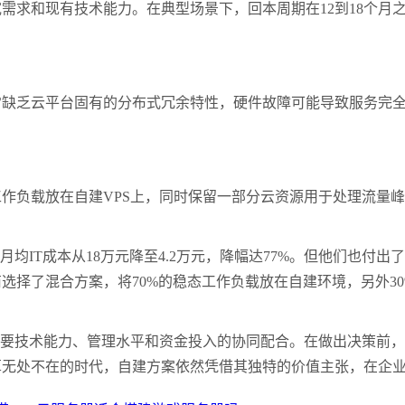
宽需求和现有技术能力。在典型场景下，回本周期在
12
到
18
个月
常缺乏云平台固有的分布式冗余特性，硬件故障可能导致服务完
工作负载放在自建
VPS
上，同时保留一部分云资源用于处理流量峰
月均
IT
成本从
18
万元降至
4.2
万元，降幅达
77%
。但他们也付出了
商选择了混合方案，将
70%
的稳态工作负载放在自建环境，另外
3
要技术能力、管理水平和资金投入的协同配合。在做出决策前，
算无处不在的时代，自建方案依然凭借其独特的价值主张，在企