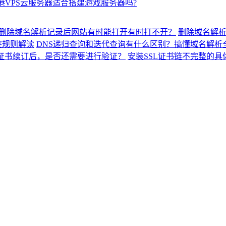
港VPS云服务器适合搭建游戏服务器吗?
删除域名解析记录后网站有时能打开有时打不开？
删除域名解
突规则解读
DNS递归查询和迭代查询有什么区别？搞懂域名解析
L证书续订后，是否还需要进行验证？
安装SSL证书链不完整的