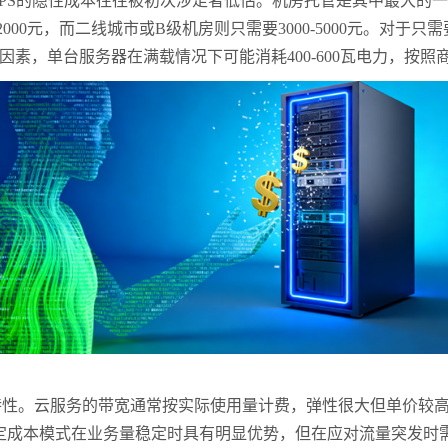
PS
的隐性成本往往被初次涉足者低估。机房托管是其中最大的一
2000
元，而二线城市或
B
级机房则只需要
3000-5000
元。对于只需
因素，单台服务器在满载情况下可能消耗
400-600
瓦电力，按照
特性。云服务的带宽通常按实际使用量计费，弹性很大但单价较
定成本模式在业务量稳定时具有明显优势，但在应对流量突发时