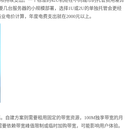
项持续支出。一个标准的
42U
机柜在不同城市的托管费用差异
要几台服务器的小规模部署，选择
1U
或
2U
的单独托管会更经
商业电价计算，年度电费支出就在
2000
元以上。
高。自建方案则需要租用固定的带宽资源，
100M
独享带宽的月
需要依赖带宽峰值限制或临时加购带宽，可能影响用户体验。