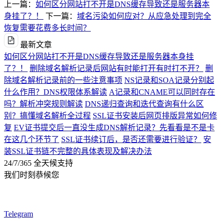
上一篇：
如何区分网站打不开是DNS缓存导致还是服务器本
身挂了？！
下一篇：
域名污染如何应对？从应急处理到完全
恢复需要花费多长时间？
最新文章
如何区分网站打不开是DNS缓存导致还是服务器本身挂
了？！
删除域名解析记录后网站有时能打开有时打不开？
删
除域名解析记录前的一些注意事项
NS记录和SOA记录分别起
什么作用？DNS权限体系解读
A记录和CNAME可以同时存在
吗？解析冲突规则解读
DNS递归查询和迭代查询有什么区
别？搞懂域名解析全过程
SSL证书安装后网页排版异常如何修
复
EV证书提交后一直没生成DNS解析记录？先看看是不是卡
在这几个环节了
SSL证书续订后，是否还需要进行验证？
安
装SSL证书链不完整的具体表现及解决办法
24/7/365 全天候支持
我们时刻恭候您
Telegram