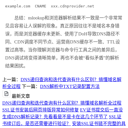
总结：nslookup和浏览器解析结果不一致是一个非常常
见且容易让人误解的现象。真正原因往往不是域名本身错
误，而是浏览器缓存未更新、使用了DoH导致DNS路径不
同、CDN调度不同节点、运营商DNS缓存不一致、TTL设
置过高等。当你理解浏览器与命令行工具之间的差异后，
DNS调试将变得清晰简单，再也不会被“看似矛盾”的解析
结果困扰。
上一篇：
DNS递归查询和迭代查询有什么区别？搞懂域名解
析全过程
下一篇：
DNS解析中TXT记录配置方法
最新文章
DNS递归查询和迭代查询有什么区别？搞懂域名解析全过程
SSL证书安装后网页排版异常如何修复
EV证书提交后一直没
生成DNS解析记录？先看看是不是卡在这几个环节了
SSL证
书续订后，是否还需要进行验证？
安装SSL证书链不完整的具