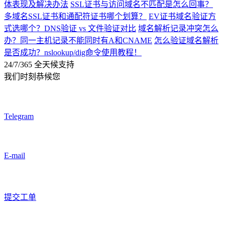
体表现及解决办法
SSL证书与访问域名不匹配是怎么回事？
多域名SSL证书和通配符证书哪个划算？
EV证书域名验证方
式选哪个？DNS验证 vs 文件验证对比
域名解析记录冲突怎么
办？同一主机记录不能同时有A和CNAME
怎么验证域名解析
是否成功？nslookup/dig命令使用教程！
24/7/365 全天候支持
我们时刻恭候您
Telegram
E-mail
提交工单