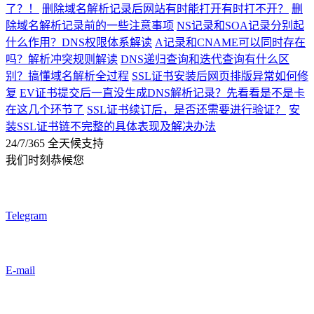
了？！
删除域名解析记录后网站有时能打开有时打不开？
删
除域名解析记录前的一些注意事项
NS记录和SOA记录分别起
什么作用？DNS权限体系解读
A记录和CNAME可以同时存在
吗？解析冲突规则解读
DNS递归查询和迭代查询有什么区
别？搞懂域名解析全过程
SSL证书安装后网页排版异常如何修
复
EV证书提交后一直没生成DNS解析记录？先看看是不是卡
在这几个环节了
SSL证书续订后，是否还需要进行验证？
安
装SSL证书链不完整的具体表现及解决办法
24/7/365 全天候支持
我们时刻恭候您
Telegram
E-mail