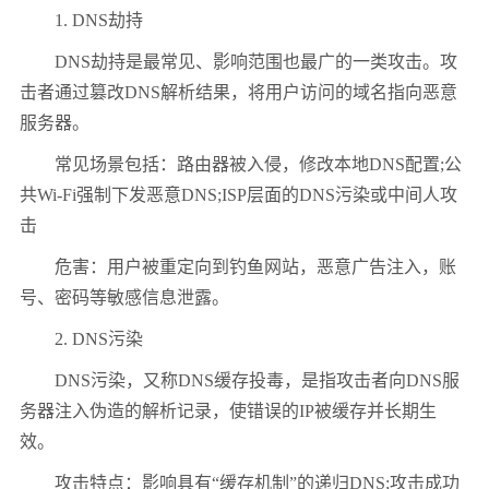
1. DNS劫持
DNS劫持是最常见、影响范围也最广的一类攻击。攻
击者通过篡改DNS解析结果，将用户访问的域名指向恶意
服务器。
常见场景包括：路由器被入侵，修改本地DNS配置;公
共Wi-Fi强制下发恶意DNS;ISP层面的DNS污染或中间人攻
击
危害：用户被重定向到钓鱼网站，恶意广告注入，账
号、密码等敏感信息泄露。
2. DNS污染
DNS污染，又称DNS缓存投毒，是指攻击者向DNS服
务器注入伪造的解析记录，使错误的IP被缓存并长期生
效。
攻击特点：影响具有“缓存机制”的递归DNS;攻击成功