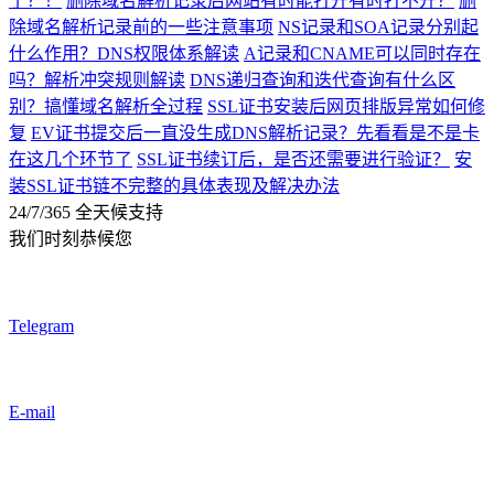
了？！
删除域名解析记录后网站有时能打开有时打不开？
删
除域名解析记录前的一些注意事项
NS记录和SOA记录分别起
什么作用？DNS权限体系解读
A记录和CNAME可以同时存在
吗？解析冲突规则解读
DNS递归查询和迭代查询有什么区
别？搞懂域名解析全过程
SSL证书安装后网页排版异常如何修
复
EV证书提交后一直没生成DNS解析记录？先看看是不是卡
在这几个环节了
SSL证书续订后，是否还需要进行验证？
安
装SSL证书链不完整的具体表现及解决办法
24/7/365 全天候支持
我们时刻恭候您
Telegram
E-mail