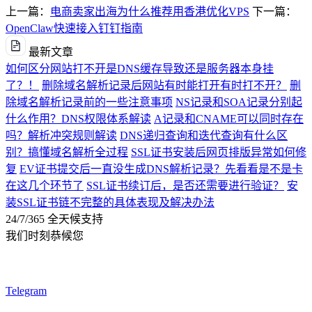
上一篇：
电商卖家出海为什么推荐用香港优化VPS
下一篇：
OpenClaw快速接入钉钉指南
最新文章
如何区分网站打不开是DNS缓存导致还是服务器本身挂
了？！
删除域名解析记录后网站有时能打开有时打不开？
删
除域名解析记录前的一些注意事项
NS记录和SOA记录分别起
什么作用？DNS权限体系解读
A记录和CNAME可以同时存在
吗？解析冲突规则解读
DNS递归查询和迭代查询有什么区
别？搞懂域名解析全过程
SSL证书安装后网页排版异常如何修
复
EV证书提交后一直没生成DNS解析记录？先看看是不是卡
在这几个环节了
SSL证书续订后，是否还需要进行验证？
安
装SSL证书链不完整的具体表现及解决办法
24/7/365 全天候支持
我们时刻恭候您
Telegram