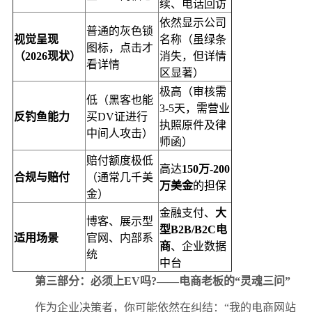
续、电话回访
依然显示公司
普通的灰色锁
视觉呈现
名称（虽绿条
图标，点击才
（2026现状）
消失，但详情
看详情
区显著）
极高（审核需
低（黑客也能
3-5天，需营业
反钓鱼能力
买DV证进行
执照原件及律
中间人攻击）
师函）
赔付额度极低
高达
150万-200
合规与赔付
（通常几千美
万美金
的担保
金）
金融支付、
大
博客、展示型
型B2B/B2C电
适用场景
官网、内部系
商
、企业数据
统
中台
第三部分：必须上EV吗?——电商老板的“灵魂三问”
作为企业决策者，你可能依然在纠结：“我的电商网站