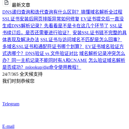
最新文章
DNS递归查询和迭代查询有什么区别？搞懂域名解析全过程
SSL证书安装后网页排版异常如何修复
EV证书提交后一直没
生成DNS解析记录？先看看是不是卡在这几个环节了
SSL证
书续订后，是否还需要进行验证？
安装SSL证书链不完整的具
体表现及解决办法
SSL证书与访问域名不匹配是怎么回事？
多域名SSL证书和通配符证书哪个划算？
EV证书域名验证方
式选哪个？DNS验证 vs 文件验证对比
域名解析记录冲突怎么
办？同一主机记录不能同时有A和CNAME
怎么验证域名解析
是否成功？nslookup/dig命令使用教程！
24/7/365 全天候支持
我们时刻恭候您
Telegram
E-mail