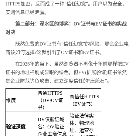
HTTPS加密，反而成了一种“信任幻觉”。用户以为安全，
实则信息已经泄露。
第二部分：深水区的博弈：OV证书与EV证书的实战
对决
既然免费的DV证书有“信任幻觉”的风险，那么企业电
商该如何选择?这就引出了OV证书和EV证书。
在2026年的当下，虽然浏览器不再像十年前那样把EV
证书的地址栏刷成显眼的绿色，但EV(扩展验证)证书依然
是企业防范钓鱼攻击、建立深度信任的“压舱石”。
普通HTTPS
高信任HTTPS
维度
（DV/OV证
（EV证书）
书）
验证法律实
DV仅验证域
体、物理地
验证深度
名；OV验证
址、运营存
企业工商信息