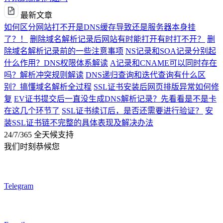
最新文章
如何区分网站打不开是DNS缓存导致还是服务器本身挂
了？！
删除域名解析记录后网站有时能打开有时打不开？
删
除域名解析记录前的一些注意事项
NS记录和SOA记录分别起
什么作用？DNS权限体系解读
A记录和CNAME可以同时存在
吗？解析冲突规则解读
DNS递归查询和迭代查询有什么区
别？搞懂域名解析全过程
SSL证书安装后网页排版异常如何修
复
EV证书提交后一直没生成DNS解析记录？先看看是不是卡
在这几个环节了
SSL证书续订后，是否还需要进行验证？
安
装SSL证书链不完整的具体表现及解决办法
24/7/365 全天候支持
我们时刻恭候您
Telegram