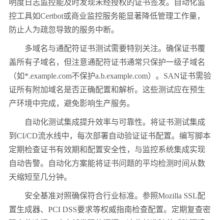
明度日志监控能及时发现未经授权的证书签发。自动化监
控工具如
Certbot
或商业监控服务能显著降低管理工作量，
防止人为疏忽导致的服务中断。
多域名与通配符证书测试需要特别关注。确保证书覆
盖所有子域名，但注意通配符证书通常只保护一级子域名
（如
*.example.com
不保护
a.b.example.com
）。
SAN
证书需验
证所有附加域名是否正确配置和解析。这些测试应在预生
产环境中完成，避免影响生产服务。
自动化测试集成提升效率与可靠性。将证书测试集成
到
CI/CD
流水线中，每次部署自动验证证书配置。编写脚本
定期检查证书有效期和配置安全性，与监控系统集成实现
自动告警。自动化方案能将证书问题的平均检测时间从数
天缩短至几分钟。
安全基准对照确保符合行业标准。参照
Mozilla SSL
配
置生成器、
PCI DSS
要求等权威指南检查配置。定期复查密