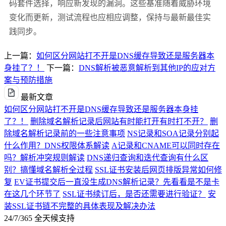
码套件选择，响应新发现的漏洞。这些基准随着威胁环境
变化而更新，测试流程也应相应调整，保持与最新最佳实
践同步。
上一篇：
如何区分网站打不开是DNS缓存导致还是服务器本
身挂了？！
下一篇：
DNS解析被恶意解析到其他IP的应对方
案与预防措施
最新文章
如何区分网站打不开是DNS缓存导致还是服务器本身挂
了？！
删除域名解析记录后网站有时能打开有时打不开？
删
除域名解析记录前的一些注意事项
NS记录和SOA记录分别起
什么作用？DNS权限体系解读
A记录和CNAME可以同时存在
吗？解析冲突规则解读
DNS递归查询和迭代查询有什么区
别？搞懂域名解析全过程
SSL证书安装后网页排版异常如何修
复
EV证书提交后一直没生成DNS解析记录？先看看是不是卡
在这几个环节了
SSL证书续订后，是否还需要进行验证？
安
装SSL证书链不完整的具体表现及解决办法
24/7/365 全天候支持