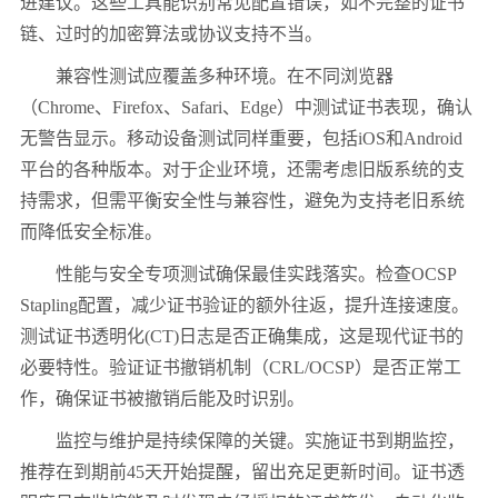
进建议。这些工具能识别常见配置错误，如不完整的证书
链、过时的加密算法或协议支持不当。
兼容性测试应覆盖多种环境。在不同浏览器
（
Chrome
、
Firefox
、
Safari
、
Edge
）中测试证书表现，确认
无警告显示。移动设备测试同样重要，包括
iOS
和
Android
平台的各种版本。对于企业环境，还需考虑旧版系统的支
持需求，但需平衡安全性与兼容性，避免为支持老旧系统
而降低安全标准。
性能与安全专项测试确保最佳实践落实。检查
OCSP
Stapling
配置，减少证书验证的额外往返，提升连接速度。
测试证书透明化
(CT)
日志是否正确集成，这是现代证书的
必要特性。验证证书撤销机制（
CRL/OCSP
）是否正常工
作，确保证书被撤销后能及时识别。
监控与维护是持续保障的关键。实施证书到期监控，
推荐在到期前
45
天开始提醒，留出充足更新时间。证书透