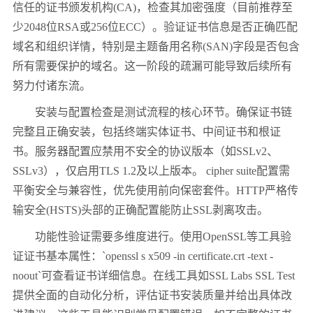
信任的证书颁发机构
(CA)
，检查其加密强度（目前推荐至
少
2048
位
RSA
或
256
位
ECC
）。验证证书信息是否正确匹配
域名和组织详情，特别是主题备用名称
(SAN)
字段是否包含
所有需要保护的域名。这一阶段的疏漏可能导致后续所有
努力付诸东流。
安装与配置检查是测试流程的核心环节。确保证书链
完整且正确安装，包括终端实体证书、中间证书和根证
书。服务器配置应禁用不安全的协议版本（如
SSLv2
、
SSLv3
），仅启用
TLS 1.2
及以上版本。
cipher suite
配置需
平衡安全与兼容性，优先使用前向保密套件。
HTTP
严格传
输安全
(HSTS)
头部的正确配置能防止
SSL
剥离攻击。
功能性验证需要多维度进行。使用
OpenSSL
等工具验
证证书基本属性：
`openssl s x509 -in certificate.crt -text -
noout`
可查看证书详细信息。在线工具如
SSL Labs SSL Test
提供全面的自动化分析，评估证书安装质量并给出具体改