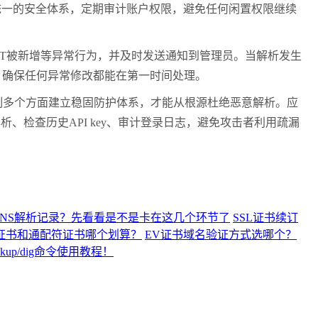
统一的安全体系，定期审计账户权限，避免任何闲置权限继续
T被新增等异常行为，并及时发送通知到管理员。当解析发生
，确保任何异常修改都能在第一时间处理。
制多个方面建立稳固防护体系，才能从根源杜绝恶意解析。应
、检查历史API key、审计登录日志，避免攻击者利用疏漏
DNS解析记录？先看看是不是卡在这几个环节了
SSL证书续订
L证书和通配符证书哪个划算？
EV证书域名验证方式选哪个？
up/dig命令使用教程！