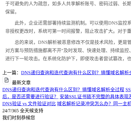
于可避免的人为疏忽，如多人共享解析账号、密码过弱、长
保留。
此外，企业还需部署持续监测机制。可以使用DNS监控系统
非授权更改时，系统可第一时间报警，阻止攻击扩大。对于重
总的来说，DNS解析被恶意修改不仅是技术风险，更是管
对方案与预防措施都离不开“及时发现、快速处理、持续监控、
进行下一轮攻击。在系统化防护下，即使攻击者尝试篡改，
上一篇：
DNS递归查询和迭代查询有什么区别？搞懂域名解析
最新文章
DNS递归查询和迭代查询有什么区别？搞懂域名解析全过程
S
后，是否还需要进行验证？
安装SSL证书链不完整的具体表现
DNS验证 vs 文件验证对比
域名解析记录冲突怎么办？同一主机
24/7/365 全天候支持
我们时刻恭候您