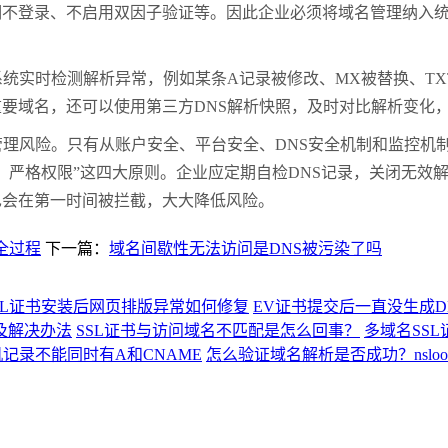
期不登录、不启用双因子验证等。因此企业必须将域名管理纳入
实时检测解析异常，例如某条A记录被修改、MX被替换、TX
要域名，还可以使用第三方DNS解析快照，及时对比解析变化
理风险。只有从账户安全、平台安全、DNS安全机制和监控机
严格权限”这四大原则。企业应定期自检DNS记录，关闭无效解析
也会在第一时间被拦截，大大降低风险。
全过程
下一篇：
域名间歇性无法访问是DNS被污染了吗
SL证书安装后网页排版异常如何修复
EV证书提交后一直没生成
及解决办法
SSL证书与访问域名不匹配是怎么回事？
多域名SS
记录不能同时有A和CNAME
怎么验证域名解析是否成功？nslook