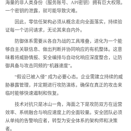
海量的非人类身份（服务账号、
API
密钥）拥有巨大权限。
一个密钥的泄露，就可能导致灾难。
因此，零信任架构必须从概念走向全面落实，持续验
证每一个访问请求，无论其来自内外。
防御体系需要从各自为战的工具堆叠，进化为一个能
够自主关联信息、做出判断并协同响应的有机整体。这意
味着将威胁情报、安全编排与自动化响应深度整合，让防
御具备与攻击同频的“机器速度”。
“假设已被入侵” 成为必要心态。企业需建立持续的威
胁暴露管理，并定期进行攻防演练，确保在真正的攻击来
临时能够快速遏制和恢复。
技术对抗只是冰山一角，海面之下是攻防双方在运营
效率、系统融合与响应速度上的全面较量。安全团队必须
从单纯的告警响应者，转型为安全体系的架构师和决策
者。