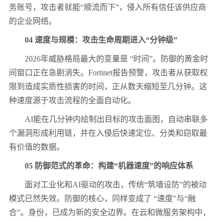
务账号，攻击者就能“顺流而下”，侵入所有信任该供应商
的企业网络。
04
速度与规模：攻击生命周期进入“分钟级”
2026
年威胁格局最大的变量是 “时间”。防御的黄金时
间窗口正在急剧消失。
Fortinet
报告预警，攻击者从获取权
限到造成实质性损害的时间，正从数天缩短至几分钟。这
种速度源于攻击流程的全面自动化。
AI
能在几分钟内绘制出目标的攻击面图，自动串联多
个漏洞形成利用链，并在入侵后快速定位、分类和窃取最
有价值的数据。
05
防御范式的革命：构建“机器速度”的响应体系
面对工业化和
AI
驱动的攻击，传统“筑墙设防”的被动
模式已然失效。防御的核心，同样变成了 “速度”与“融
合”。身份，已成为新的安全边界。在云和微服务架构中，