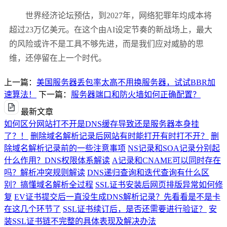
世界经济论坛预估，到
2027
年，网络犯罪年均成本将
超过
23
万亿美元。在这个由
AI
设定节奏的新战场上，最大
的风险或许不是工具不够先进，而是我们应对威胁的思
维，还停留在上一个时代。
上一篇：
美国服务器丢包率太高不用换服务器，试试BBR加
速算法！
下一篇：
服务器端口和防火墙如何正确配置？
最新文章
如何区分网站打不开是DNS缓存导致还是服务器本身挂
了？！
删除域名解析记录后网站有时能打开有时打不开？
删
除域名解析记录前的一些注意事项
NS记录和SOA记录分别起
什么作用？DNS权限体系解读
A记录和CNAME可以同时存在
吗？解析冲突规则解读
DNS递归查询和迭代查询有什么区
别？搞懂域名解析全过程
SSL证书安装后网页排版异常如何修
复
EV证书提交后一直没生成DNS解析记录？先看看是不是卡
在这几个环节了
SSL证书续订后，是否还需要进行验证？
安
装SSL证书链不完整的具体表现及解决办法