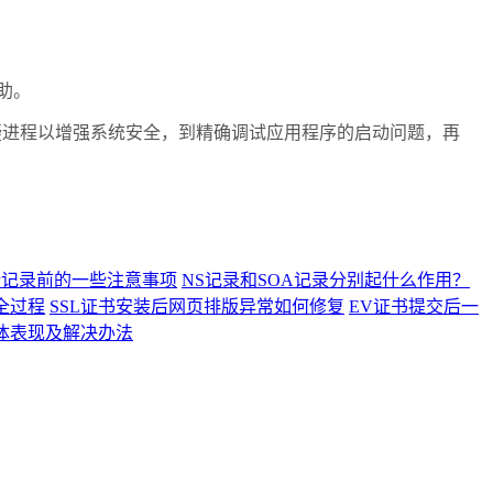
助。
疑进程以增强系统安全，到精确调试应用程序的启动问题，再
析记录前的一些注意事项
NS记录和SOA记录分别起什么作用？
全过程
SSL证书安装后网页排版异常如何修复
EV证书提交后一
具体表现及解决办法