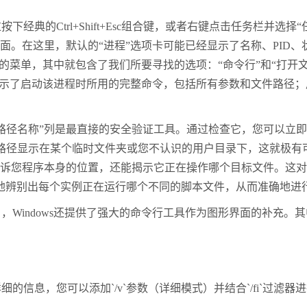
过按下经典的
Ctrl+Shift+Esc
组合键，或者右键点击任务栏并选择“
面。在这里，默认的“进程”选项卡可能已经显示了名称、
PID
、
长的菜单，其中就包含了我们所要寻找的选项：“命令行”和“打
者展示了启动该进程时所用的完整命令，包括所有参数和文件路径
路径名称”列是最直接的安全验证工具。通过检查它，您可以立
其路径显示在某个临时文件夹或您不认识的用户目录下，这就极有
告诉您程序本身的位置，还能揭示它正在操作哪个目标文件。这
地辨别出每个实例正在运行哪个不同的脚本文件，从而准确地进
户，
Windows
还提供了强大的命令行工具作为图形界面的补充。其
详细的信息，您可以添加
`/v`
参数（详细模式）并结合
`/fi`
过滤器进