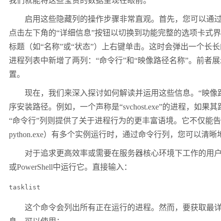
我们就能将这些宝贵的数据呈现在眼前。
启用这些隐藏列的操作步骤非常直观。首先，您可以通
点击左下角的“详细信息”按钮以切换到功能完整的选项卡式界
标题（如“名称”或“状态”）上右键单击。这时会弹出一个长
进程列表中新增了两列：“命令行”和“映像路径名称”。前
置。
现在，我们来深入探讨如何解读并运用这些信息。“映像
序安装路径。例如，一个声称是“
svchost.exe
”的进程，如果
“命令行”列则提供了关于进程行为的更丰富语境。它不仅能
python.exe
）有多个实例运行时，通过命令行列，您可以清晰
对于追求更高效率或需要在服务器核心环境下工作的用
或
PowerShell
中运行它。直接输入：
tasklist
这个命令会列出所有正在运行的进程。然而，要获取最