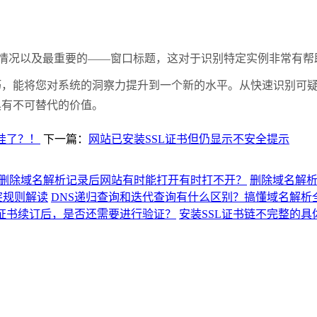
情况以及最重要的——窗口标题，这对于识别特定实例非常有帮
巧，能将您对系统的洞察力提升到一个新的水平。从快速识别可
具有不可替代的价值。
挂了？！
下一篇：
网站已安装SSL证书但仍显示不安全提示
删除域名解析记录后网站有时能打开有时打不开？
删除域名解
突规则解读
DNS递归查询和迭代查询有什么区别？搞懂域名解析
L证书续订后，是否还需要进行验证？
安装SSL证书链不完整的