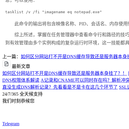
息，可以使用：
tasklist /v /fi "imagename eq notepad.exe"
此命令的输出将包含映像名称、
PID
、会话名、内存使用
综上所述，掌握在任务管理器中查看命令行和路径的技
到有效管理由多个实例构成的复杂运行时环境，这一技能都
上一篇：
如何区分网站打不开是DNS缓存导致还是服务器本身
最新文章
如何区分网站打不开是DNS缓存导致还是服务器本身挂了？！
DNS权限体系解读
A记录和CNAME可以同时存在吗？解析冲
直没生成DNS解析记录？先看看是不是卡在这几个环节了
SS
24/7/365 全天候支持
我们时刻恭候您
Telegram